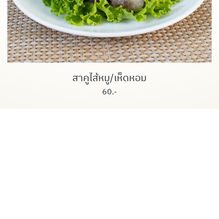
สาคูไส้หมู/เห็ดหอม
60.-