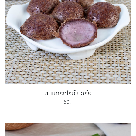
ขนมครกไรซ์เบอร์รี่
60.-